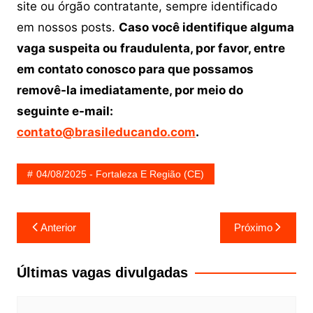
site ou órgão contratante, sempre identificado
em nossos posts.
Caso você identifique alguma
vaga suspeita ou fraudulenta, por favor, entre
em contato conosco para que possamos
removê-la imediatamente, por meio do
seguinte e-mail:
contato@brasileducando.com
.
04/08/2025 - Fortaleza E Região (CE)
Navegação
Anterior
Próximo
de
Post
Últimas vagas divulgadas