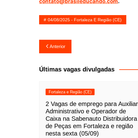
contato@brasileducando.com
.
04/08/2025 - Fortaleza E Região (CE)
Navegação
Anterior
de
Post
Últimas vagas divulgadas
Fortaleza e Região (CE)
2 Vagas de emprego para Auxiliar
Administrativo e Operador de
Caixa na Sabenauto Distribuidora
de Peças em Fortaleza e região
nesta sexta (05/09)