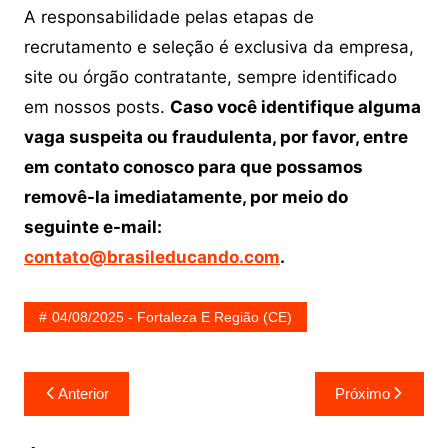
A responsabilidade pelas etapas de
recrutamento e seleção é exclusiva da empresa,
site ou órgão contratante, sempre identificado
em nossos posts.
Caso você identifique alguma
vaga suspeita ou fraudulenta, por favor, entre
em contato conosco para que possamos
removê-la imediatamente, por meio do
seguinte e-mail:
contato@brasileducando.com
.
04/08/2025 - Fortaleza E Região (CE)
Navegação
Anterior
Próximo
de