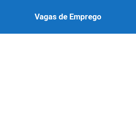
Ir
para
Vagas de Emprego
o
conteúdo