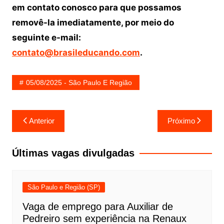
em contato conosco para que possamos
removê-la imediatamente, por meio do
seguinte e-mail:
contato@brasileducando.com
.
05/08/2025 - São Paulo E Região
Navegação
Anterior
Próximo
de
Post
Últimas vagas divulgadas
São Paulo e Região (SP)
Vaga de emprego para Auxiliar de
Pedreiro sem experiência na Renaux