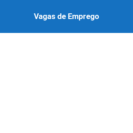
Ir
para
Vagas de Emprego
o
conteúdo