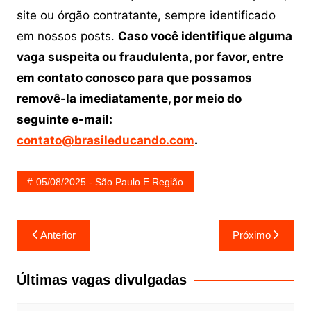
site ou órgão contratante, sempre identificado
em nossos posts.
Caso você identifique alguma
vaga suspeita ou fraudulenta, por favor, entre
em contato conosco para que possamos
removê-la imediatamente, por meio do
seguinte e-mail:
contato@brasileducando.com
.
05/08/2025 - São Paulo E Região
Navegação
Anterior
Próximo
de
Post
Últimas vagas divulgadas