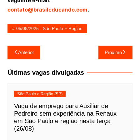
seguinte e-mail:
contato@brasileducando.com
.
05/08/2025 - São Paulo E Região
Navegação
Anterior
Próximo
de
Post
Últimas vagas divulgadas
São Paulo e Região (SP)
Vaga de emprego para Auxiliar de
Pedreiro sem experiência na Renaux
em São Paulo e região nesta terça
(26/08)