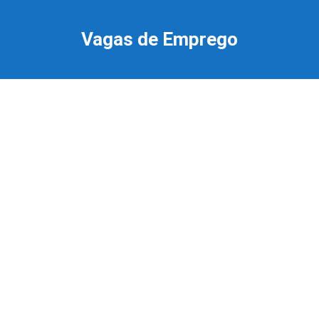
Ir
para
Vagas de Emprego
o
conteúdo