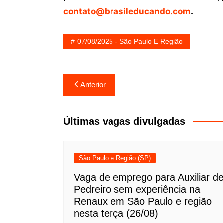
contato@brasileducando.com
.
07/08/2025 - São Paulo E Região
Navegação
Anterior
de
Post
Últimas vagas divulgadas
São Paulo e Região (SP)
Vaga de emprego para Auxiliar d
Pedreiro sem experiência na
Renaux em São Paulo e região
nesta terça (26/08)