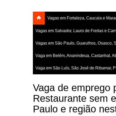
Vagas em Fortaleza, Caucaia e Mar
Vagas em Salvador, Lauro de Freitas e Cam
Vagas em São Paulo, Guarulhos, Osasco, 
Vaga em Belém, Ananindeua, Castanhal, Ab
Vaga em São Luís, São José de Ribamar, Pa
Vaga de emprego p
Restaurante sem e
Paulo e região nes