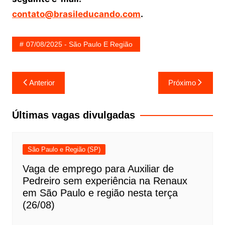
contato@brasileducando.com
.
07/08/2025 - São Paulo E Região
Navegação
Anterior
Próximo
de
Post
Últimas vagas divulgadas
São Paulo e Região (SP)
Vaga de emprego para Auxiliar de
Pedreiro sem experiência na Renaux
em São Paulo e região nesta terça
(26/08)