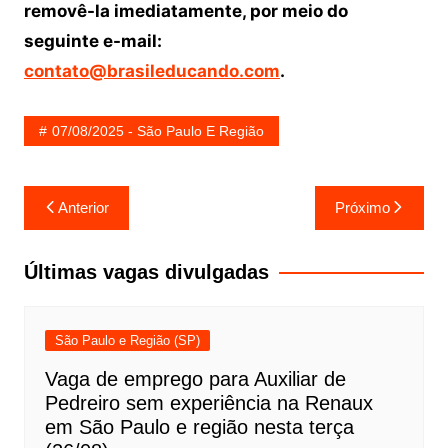
removê-la imediatamente, por meio do
seguinte e-mail:
contato@brasileducando.com
.
07/08/2025 - São Paulo E Região
Navegação
Anterior
Próximo
de
Post
Últimas vagas divulgadas
São Paulo e Região (SP)
Vaga de emprego para Auxiliar de
Pedreiro sem experiência na Renaux
em São Paulo e região nesta terça