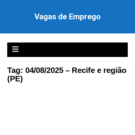
Ir
para
Vagas de Emprego
o
conteúdo
Tag:
04/08/2025 – Recife e região
(PE)