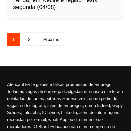
Tenda, em Recife e região nesta
segunda (04/08)
Paginação
1
2
Próximo
de
posts
Atenção! Evite golpes e falsas promessas de emprego!
Todas as vagas de emprego divulgadas em nosso site foram
coletadas de fontes públicas e acessíveis, como perfis de
vagas no Instagram, sites de empregos, como Indeed, Gupy,
Sólides, InfoJobs, IDT/Sine, Linkedin, além de informações
recebidas por e-mail, whatsApp ou diretamente de
recrutadores. O Brasil Educando não é uma empresa de