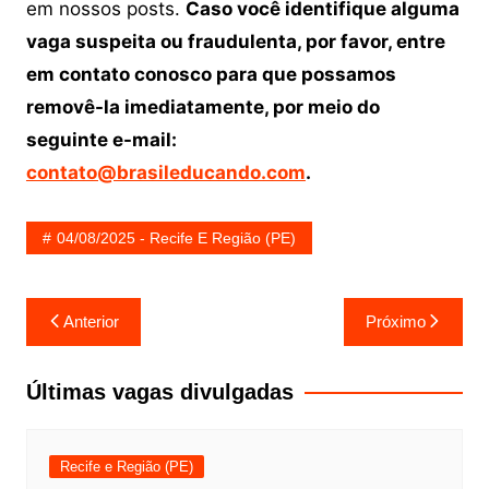
em nossos posts.
Caso você identifique alguma
vaga suspeita ou fraudulenta, por favor, entre
em contato conosco para que possamos
removê-la imediatamente, por meio do
seguinte e-mail:
contato@brasileducando.com
.
04/08/2025 - Recife E Região (PE)
Navegação
Anterior
Próximo
de
Post
Últimas vagas divulgadas
Recife e Região (PE)