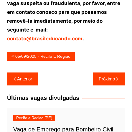
vaga suspeita ou fraudulenta, por favor, entre
em contato conosco para que possamos
removê-la imediatamente, por meio do
seguinte e-mail:
contato@brasileducando.com
.
05/09/2025 - Recife E Região
Navegação
Anterior
Próximo
de
Post
Últimas vagas divulgadas
Recife e Região (PE)
Vaga de Emprego para Bombeiro Civil