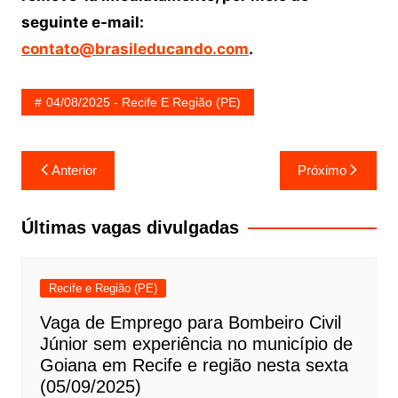
seguinte e-mail:
contato@brasileducando.com
.
04/08/2025 - Recife E Região (PE)
Navegação
Anterior
Próximo
de
Post
Últimas vagas divulgadas
Recife e Região (PE)
Vaga de Emprego para Bombeiro Civil
Júnior sem experiência no município de
Goiana em Recife e região nesta sexta
(05/09/2025)