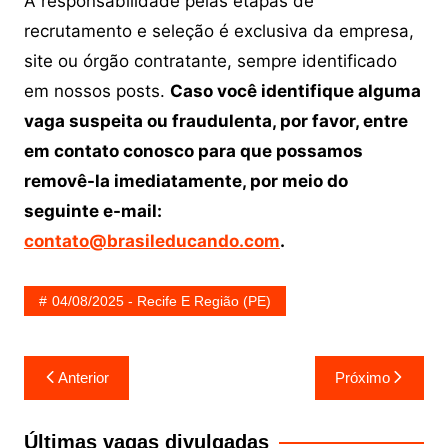
A responsabilidade pelas etapas de
recrutamento e seleção é exclusiva da empresa,
site ou órgão contratante, sempre identificado
em nossos posts.
Caso você identifique alguma
vaga suspeita ou fraudulenta, por favor, entre
em contato conosco para que possamos
removê-la imediatamente, por meio do
seguinte e-mail:
contato@brasileducando.com
.
04/08/2025 - Recife E Região (PE)
Navegação
Anterior
Próximo
de
Post
Últimas vagas divulgadas