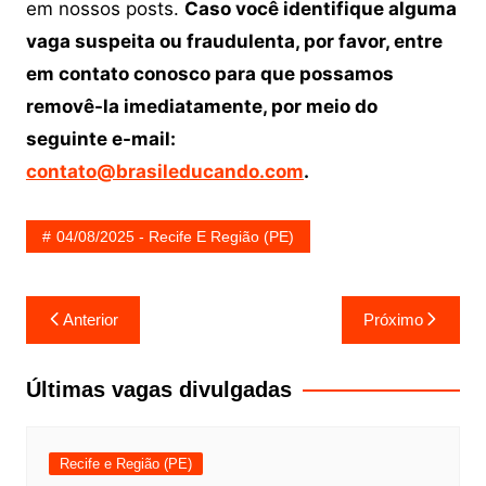
em nossos posts.
Caso você identifique alguma
vaga suspeita ou fraudulenta, por favor, entre
em contato conosco para que possamos
removê-la imediatamente, por meio do
seguinte e-mail:
contato@brasileducando.com
.
04/08/2025 - Recife E Região (PE)
Navegação
Anterior
Próximo
de
Post
Últimas vagas divulgadas
Recife e Região (PE)