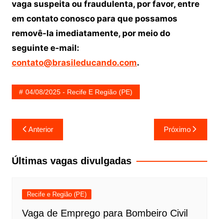
vaga suspeita ou fraudulenta, por favor, entre
em contato conosco para que possamos
removê-la imediatamente, por meio do
seguinte e-mail:
contato@brasileducando.com
.
04/08/2025 - Recife E Região (PE)
Navegação
Anterior
Próximo
de
Post
Últimas vagas divulgadas
Recife e Região (PE)
Vaga de Emprego para Bombeiro Civil