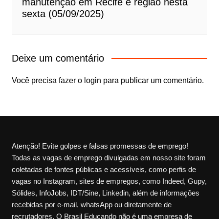
manutenção em Recife e região nesta
sexta (05/09/2025)
Deixe um comentário
Você precisa fazer o
login
para publicar um comentário.
Atenção! Evite golpes e falsas promessas de emprego!
Todas as vagas de emprego divulgadas em nosso site foram
coletadas de fontes públicas e acessíveis, como perfis de
vagas no Instagram, sites de empregos, como Indeed, Gupy,
Sólides, InfoJobs, IDT/Sine, Linkedin, além de informações
recebidas por e-mail, whatsApp ou diretamente de
recrutadores. O Brasil Educando não é uma empresa de