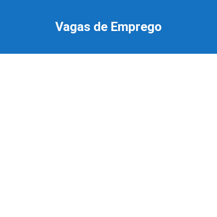
Ir
para
Vagas de Emprego
o
conteúdo