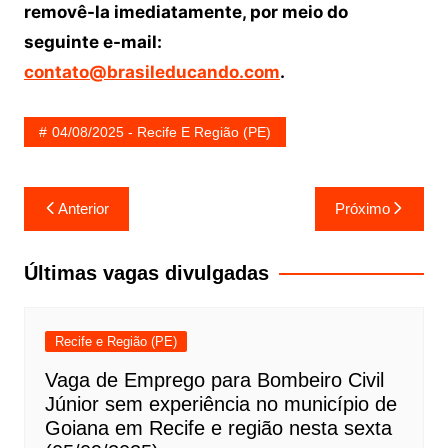
removê-la imediatamente, por meio do
seguinte e-mail:
contato@brasileducando.com
.
04/08/2025 - Recife E Região (PE)
Navegação
Anterior
Próximo
de
Post
Últimas vagas divulgadas
Recife e Região (PE)
Vaga de Emprego para Bombeiro Civil
Júnior sem experiência no município de
Goiana em Recife e região nesta sexta