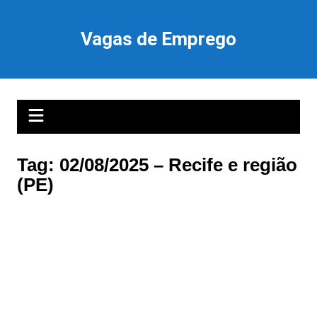
Ir
para
Vagas de Emprego
o
conteúdo
Tag:
02/08/2025 – Recife e região
(PE)