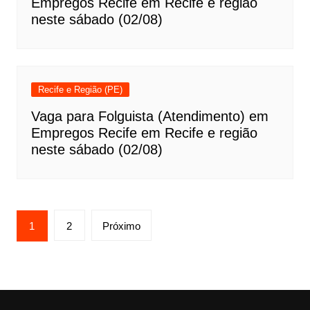
Empregos Recife em Recife e região
neste sábado (02/08)
Recife e Região (PE)
Vaga para Folguista (Atendimento) em
Empregos Recife em Recife e região
neste sábado (02/08)
Paginação
1
2
Próximo
de
posts