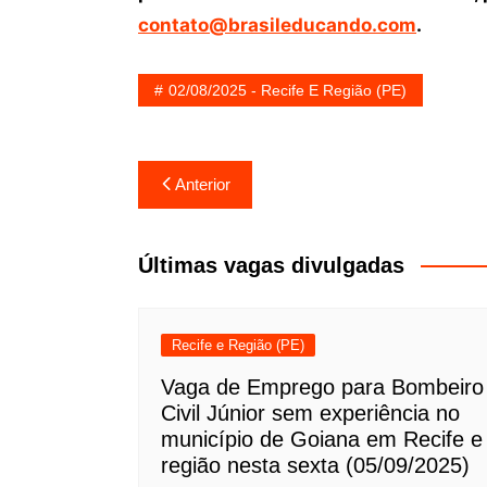
contato@brasileducando.com
.
02/08/2025 - Recife E Região (PE)
Navegação
Anterior
de
Post
Últimas vagas divulgadas
Recife e Região (PE)
Vaga de Emprego para Bombeiro
Civil Júnior sem experiência no
município de Goiana em Recife e
região nesta sexta (05/09/2025)