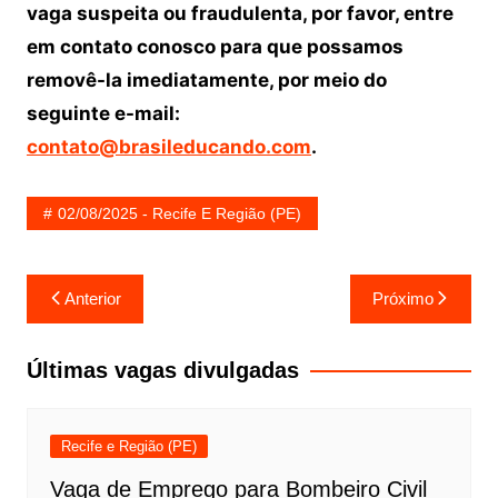
vaga suspeita ou fraudulenta, por favor, entre
em contato conosco para que possamos
removê-la imediatamente, por meio do
seguinte e-mail:
contato@brasileducando.com
.
02/08/2025 - Recife E Região (PE)
Navegação
Anterior
Próximo
de
Post
Últimas vagas divulgadas
Recife e Região (PE)
Vaga de Emprego para Bombeiro Civil