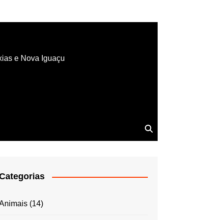
xias e Nova Iguaçu
Categorias
Animais
(14)