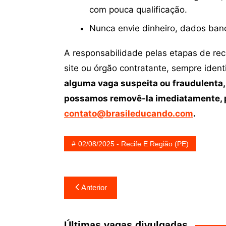
com pouca qualificação.
Nunca envie dinheiro, dados ban
A responsabilidade pelas etapas de re
site ou órgão contratante, sempre iden
alguma vaga suspeita ou fraudulenta,
possamos removê-la imediatamente, p
contato@brasileducando.com
.
02/08/2025 - Recife E Região (PE)
Navegação
Anterior
de
Post
Últimas vagas divulgadas