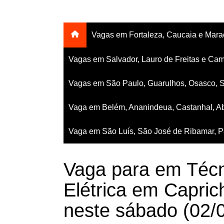
Vagas em Fortaleza, Caucaia e Mar
Vagas em Salvador, Lauro de Freitas e Cam
Vagas em São Paulo, Guarulhos, Osasco, 
Vaga em Belém, Ananindeua, Castanhal, Ab
Vaga em São Luís, São José de Ribamar, Pa
Vaga para em Téc
Elétrica em Capri
neste sábado (02/