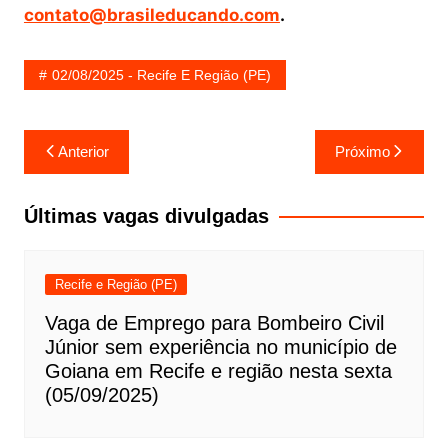
contato@brasileducando.com
.
02/08/2025 - Recife E Região (PE)
Navegação
Anterior
Próximo
de
Post
Últimas vagas divulgadas
Recife e Região (PE)
Vaga de Emprego para Bombeiro Civil
Júnior sem experiência no município de
Goiana em Recife e região nesta sexta
(05/09/2025)