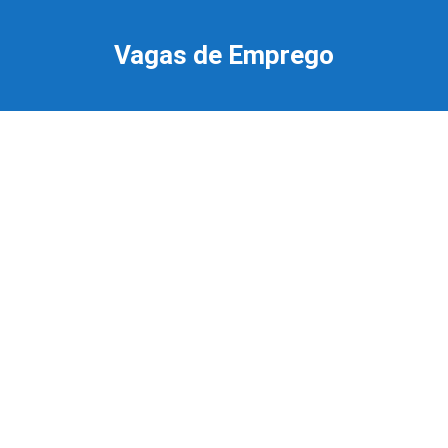
Ir
para
Vagas de Emprego
o
conteúdo