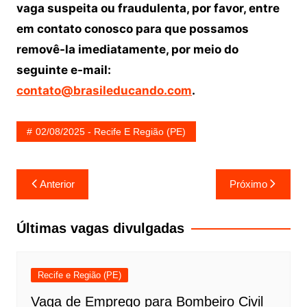
vaga suspeita ou fraudulenta, por favor, entre
em contato conosco para que possamos
removê-la imediatamente, por meio do
seguinte e-mail:
contato@brasileducando.com
.
02/08/2025 - Recife E Região (PE)
Navegação
Anterior
Próximo
de
Post
Últimas vagas divulgadas
Recife e Região (PE)
Vaga de Emprego para Bombeiro Civil