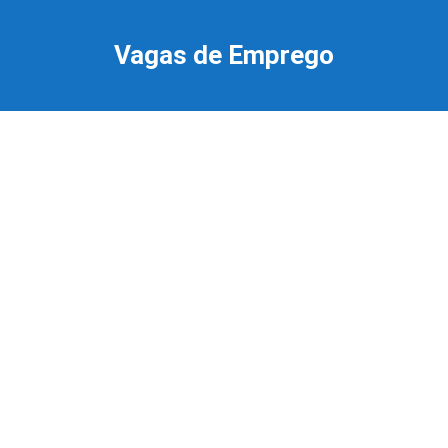
Ir
para
Vagas de Emprego
o
conteúdo