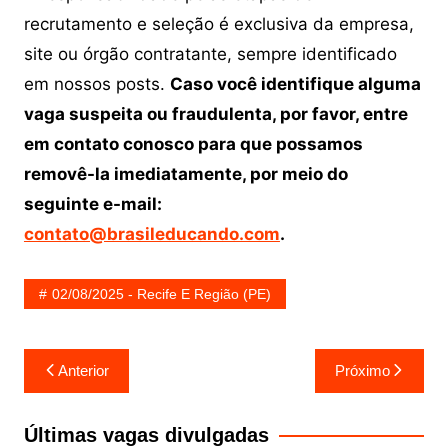
recrutamento e seleção é exclusiva da empresa,
site ou órgão contratante, sempre identificado
em nossos posts.
Caso você identifique alguma
vaga suspeita ou fraudulenta, por favor, entre
em contato conosco para que possamos
removê-la imediatamente, por meio do
seguinte e-mail:
contato@brasileducando.com
.
02/08/2025 - Recife E Região (PE)
Navegação
Anterior
Próximo
de
Post
Últimas vagas divulgadas