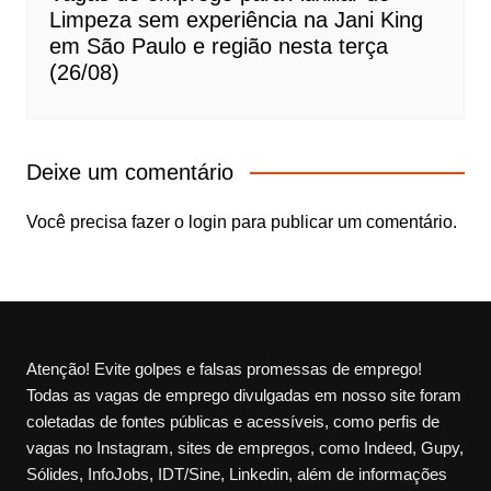
Limpeza sem experiência na Jani King
em São Paulo e região nesta terça
(26/08)
Deixe um comentário
Você precisa fazer o
login
para publicar um comentário.
Atenção! Evite golpes e falsas promessas de emprego!
Todas as vagas de emprego divulgadas em nosso site foram
coletadas de fontes públicas e acessíveis, como perfis de
vagas no Instagram, sites de empregos, como Indeed, Gupy,
Sólides, InfoJobs, IDT/Sine, Linkedin, além de informações