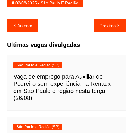
02/08/2025 - São Paulo E Região
Navegação
Anterior
Próximo
de
Post
Últimas vagas divulgadas
São Paulo e Região (SP)
Vaga de emprego para Auxiliar de
Pedreiro sem experiência na Renaux
em São Paulo e região nesta terça
(26/08)
São Paulo e Região (SP)