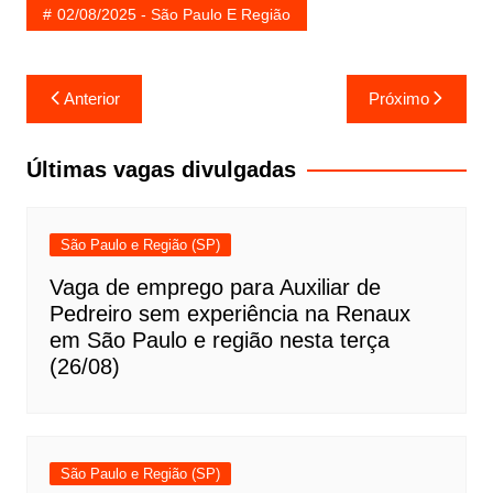
02/08/2025 - São Paulo E Região
Navegação
Anterior
Próximo
de
Post
Últimas vagas divulgadas
São Paulo e Região (SP)
Vaga de emprego para Auxiliar de
Pedreiro sem experiência na Renaux
em São Paulo e região nesta terça
(26/08)
São Paulo e Região (SP)