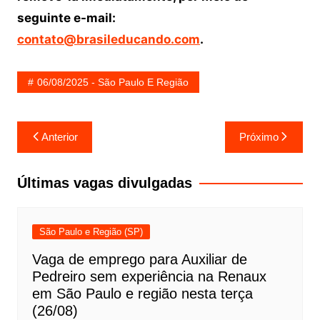
seguinte e-mail:
contato@brasileducando.com
.
06/08/2025 - São Paulo E Região
Navegação
Anterior
Próximo
de
Post
Últimas vagas divulgadas
São Paulo e Região (SP)
Vaga de emprego para Auxiliar de
Pedreiro sem experiência na Renaux
em São Paulo e região nesta terça
(26/08)