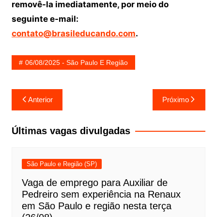
removê-la imediatamente, por meio do
seguinte e-mail:
contato@brasileducando.com
.
06/08/2025 - São Paulo E Região
Navegação
Anterior
Próximo
de
Post
Últimas vagas divulgadas
São Paulo e Região (SP)
Vaga de emprego para Auxiliar de
Pedreiro sem experiência na Renaux
em São Paulo e região nesta terça