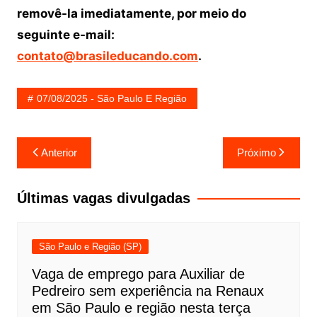
removê-la imediatamente, por meio do
seguinte e-mail:
contato@brasileducando.com
.
07/08/2025 - São Paulo E Região
Navegação
Anterior
Próximo
de
Post
Últimas vagas divulgadas
São Paulo e Região (SP)
Vaga de emprego para Auxiliar de
Pedreiro sem experiência na Renaux
em São Paulo e região nesta terça