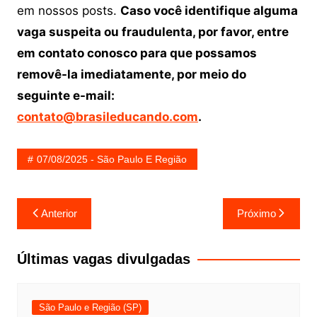
em nossos posts.
Caso você identifique alguma
vaga suspeita ou fraudulenta, por favor, entre
em contato conosco para que possamos
removê-la imediatamente, por meio do
seguinte e-mail:
contato@brasileducando.com
.
07/08/2025 - São Paulo E Região
Navegação
Anterior
Próximo
de
Post
Últimas vagas divulgadas
São Paulo e Região (SP)