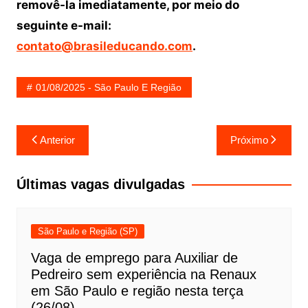
removê-la imediatamente, por meio do
seguinte e-mail:
contato@brasileducando.com
.
01/08/2025 - São Paulo E Região
Navegação
Anterior
Próximo
de
Post
Últimas vagas divulgadas
São Paulo e Região (SP)
Vaga de emprego para Auxiliar de
Pedreiro sem experiência na Renaux
em São Paulo e região nesta terça
(26/08)