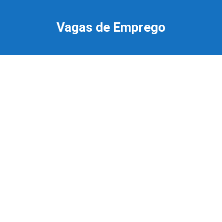
Ir
para
Vagas de Emprego
o
conteúdo