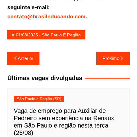
seguinte e-mail:
contato@brasileducando.com
.
01/08/2025 - São Paulo E Região
Navegação
Anterior
Próximo
de
Post
Últimas vagas divulgadas
São Paulo e Região (SP)
Vaga de emprego para Auxiliar de
Pedreiro sem experiência na Renaux
em São Paulo e região nesta terça
(26/08)