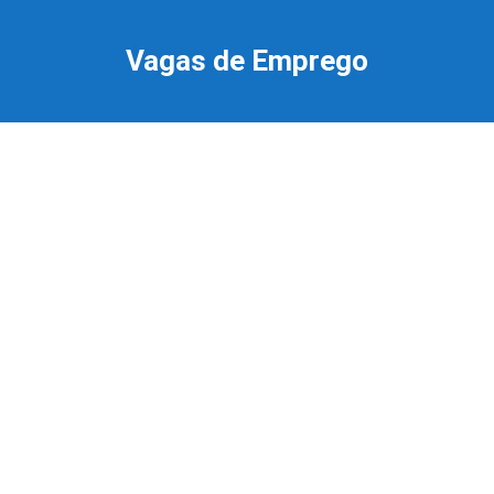
Ir
para
Vagas de Emprego
o
conteúdo