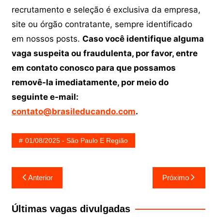
recrutamento e seleção é exclusiva da empresa,
site ou órgão contratante, sempre identificado
em nossos posts.
Caso você identifique alguma
vaga suspeita ou fraudulenta, por favor, entre
em contato conosco para que possamos
removê-la imediatamente, por meio do
seguinte e-mail:
contato@brasileducando.com
.
01/08/2025 - São Paulo E Região
Navegação
Anterior
Próximo
de
Post
Últimas vagas divulgadas