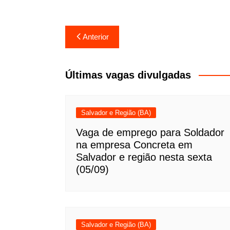
Navegação
Anterior
de
Post
Últimas vagas divulgadas
Salvador e Região (BA)
Vaga de emprego para Soldador
na empresa Concreta em
Salvador e região nesta sexta
(05/09)
Salvador e Região (BA)