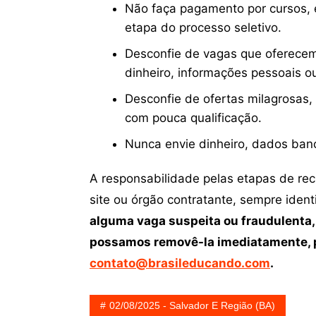
Não faça pagamento por cursos, e
etapa do processo seletivo.
Desconfie de vagas que oferecem
dinheiro, informações pessoais o
Desconfie de ofertas milagrosas,
com pouca qualificação.
Nunca envie dinheiro, dados ban
A responsabilidade pelas etapas de re
site ou órgão contratante, sempre iden
alguma vaga suspeita ou fraudulenta,
possamos removê-la imediatamente, p
contato@brasileducando.com
.
02/08/2025 - Salvador E Região (BA)