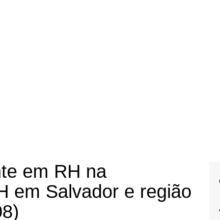
nte em RH na
H em Salvador e região
08)