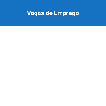
Ir
para
Vagas de Emprego
o
conteúdo