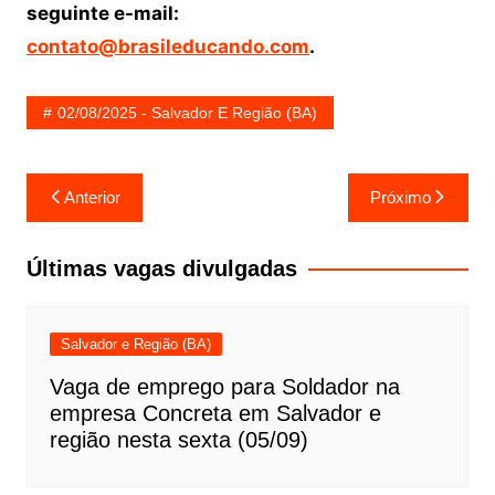
seguinte e-mail:
contato@brasileducando.com
.
02/08/2025 - Salvador E Região (BA)
Navegação
Anterior
Próximo
de
Post
Últimas vagas divulgadas
Salvador e Região (BA)
Vaga de emprego para Soldador na
empresa Concreta em Salvador e
região nesta sexta (05/09)