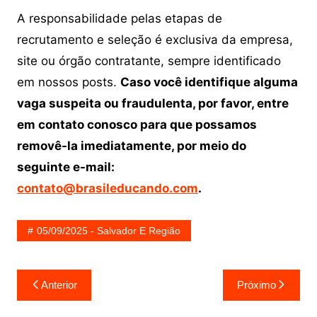
A responsabilidade pelas etapas de
recrutamento e seleção é exclusiva da empresa,
site ou órgão contratante, sempre identificado
em nossos posts.
Caso você identifique alguma
vaga suspeita ou fraudulenta, por favor, entre
em contato conosco para que possamos
removê-la imediatamente, por meio do
seguinte e-mail:
contato@brasileducando.com
.
05/09/2025 - Salvador E Região
Navegação
Anterior
Próximo
de