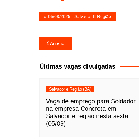
05/09/2025 - Salvador E Região
Navegação
Anterior
de
Post
Últimas vagas divulgadas
Salvador e Região (BA)
Vaga de emprego para Soldador
na empresa Concreta em
Salvador e região nesta sexta
(05/09)