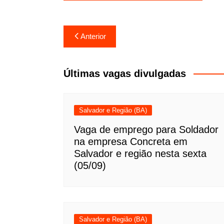
Navegação
Anterior
de
Post
Últimas vagas divulgadas
Salvador e Região (BA)
Vaga de emprego para Soldador
na empresa Concreta em
Salvador e região nesta sexta
(05/09)
Salvador e Região (BA)