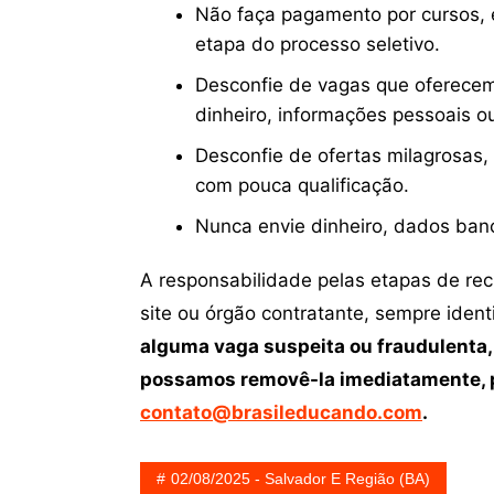
Não faça pagamento por cursos, e
etapa do processo seletivo.
Desconfie de vagas que oferecem
dinheiro, informações pessoais o
Desconfie de ofertas milagrosas,
com pouca qualificação.
Nunca envie dinheiro, dados ban
A responsabilidade pelas etapas de re
site ou órgão contratante, sempre iden
alguma vaga suspeita ou fraudulenta,
possamos removê-la imediatamente, p
contato@brasileducando.com
.
02/08/2025 - Salvador E Região (BA)