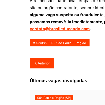
A responsabilidade pelas etapas de re
site ou órgão contratante, sempre iden
alguma vaga suspeita ou fraudulenta,
possamos removê-la imediatamente, p
contato@brasileducando.com
.
02/08/2025 - São Paulo E Região
Navegação
Anterior
de
Post
Últimas vagas divulgadas
São Paulo e Região (SP)