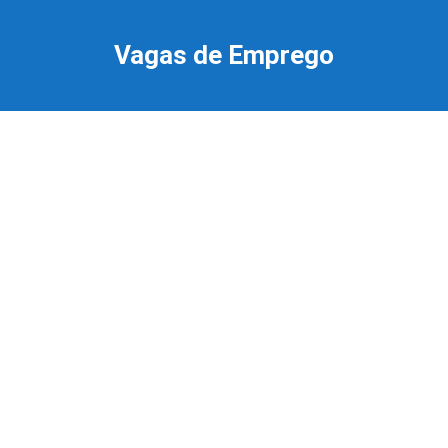
Ir
para
Vagas de Emprego
o
conteúdo