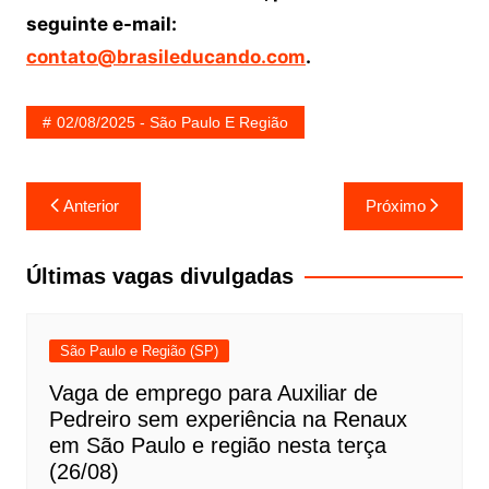
seguinte e-mail:
contato@brasileducando.com
.
02/08/2025 - São Paulo E Região
Navegação
Anterior
Próximo
de
Post
Últimas vagas divulgadas
São Paulo e Região (SP)
Vaga de emprego para Auxiliar de
Pedreiro sem experiência na Renaux
em São Paulo e região nesta terça
(26/08)