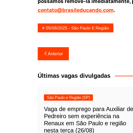
possamos removê-la imediatamente, p
contato@brasileducando.com
.
05/08/2025 - São Paulo E Região
Navegação
Anterior
de
Post
Últimas vagas divulgadas
São Paulo e Região (SP)
Vaga de emprego para Auxiliar d
Pedreiro sem experiência na
Renaux em São Paulo e região
nesta terça (26/08)