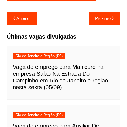
Navegação
Anterior
Próximo
de
Post
Últimas vagas divulgadas
Rio de Janeiro e Região (RJ)
Vaga de emprego para Manicure na
empresa Salão Na Estrada Do
Campinho em Rio de Janeiro e região
nesta sexta (05/09)
Rio de Janeiro e Região (RJ)
Vaga de emprego para Auxiliar De