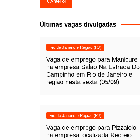
Navegação
Anterior
de
Post
Últimas vagas divulgadas
Rio de Janeiro e Região (RJ)
Vaga de emprego para Manicure
na empresa Salão Na Estrada Do
Campinho em Rio de Janeiro e
região nesta sexta (05/09)
Rio de Janeiro e Região (RJ)
Vaga de emprego para Pizzaiolo
na empresa localizada Recreio