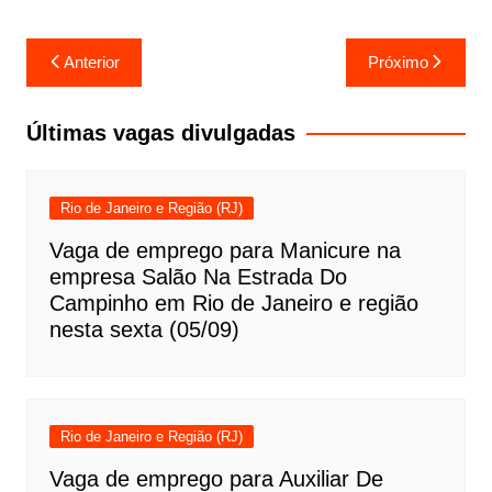
Navegação
Anterior
Próximo
de
Post
Últimas vagas divulgadas
Rio de Janeiro e Região (RJ)
Vaga de emprego para Manicure na
empresa Salão Na Estrada Do
Campinho em Rio de Janeiro e região
nesta sexta (05/09)
Rio de Janeiro e Região (RJ)
Vaga de emprego para Auxiliar De