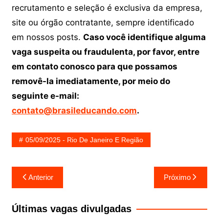
recrutamento e seleção é exclusiva da empresa,
site ou órgão contratante, sempre identificado
em nossos posts.
Caso você identifique alguma
vaga suspeita ou fraudulenta, por favor, entre
em contato conosco para que possamos
removê-la imediatamente, por meio do
seguinte e-mail:
contato@brasileducando.com
.
05/09/2025 - Rio De Janeiro E Região
Navegação
Anterior
Próximo
de
Post
Últimas vagas divulgadas