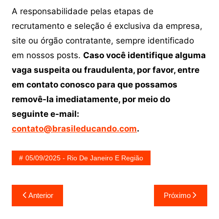
A responsabilidade pelas etapas de
recrutamento e seleção é exclusiva da empresa,
site ou órgão contratante, sempre identificado
em nossos posts.
Caso você identifique alguma
vaga suspeita ou fraudulenta, por favor, entre
em contato conosco para que possamos
removê-la imediatamente, por meio do
seguinte e-mail:
contato@brasileducando.com
.
05/09/2025 - Rio De Janeiro E Região
Navegação
Anterior
Próximo
de