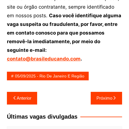
site ou órgão contratante, sempre identificado
em nossos posts.
Caso você identifique alguma
vaga suspeita ou fraudulenta, por favor, entre
em contato conosco para que possamos
removê-la imediatamente, por meio do
seguinte e-mail:
contato@brasileducando.com
.
05/09/2025 - Rio De Janeiro E Região
Navegação
Anterior
Próximo
de
Post
Últimas vagas divulgadas