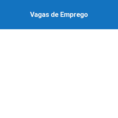
Ir
para
Vagas de Emprego
o
conteúdo