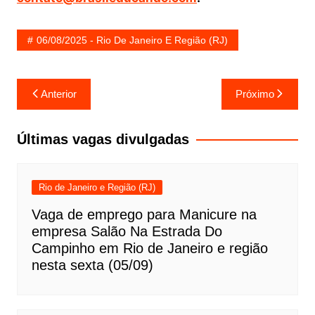
06/08/2025 - Rio De Janeiro E Região (RJ)
Navegação
Anterior
Próximo
de
Post
Últimas vagas divulgadas
Rio de Janeiro e Região (RJ)
Vaga de emprego para Manicure na
empresa Salão Na Estrada Do
Campinho em Rio de Janeiro e região
nesta sexta (05/09)