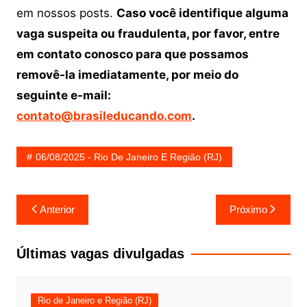
em nossos posts.
Caso você identifique alguma
vaga suspeita ou fraudulenta, por favor, entre
em contato conosco para que possamos
removê-la imediatamente, por meio do
seguinte e-mail:
contato@brasileducando.com
.
06/08/2025 - Rio De Janeiro E Região (RJ)
Navegação
Anterior
Próximo
de
Post
Últimas vagas divulgadas
Rio de Janeiro e Região (RJ)