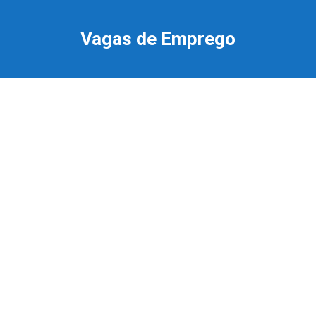
Ir
para
Vagas de Emprego
o
conteúdo