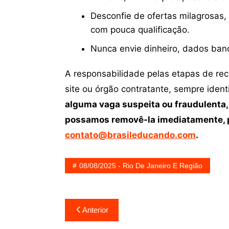
Desconfie de ofertas milagrosas,
com pouca qualificação.
Nunca envie dinheiro, dados ban
A responsabilidade pelas etapas de re
site ou órgão contratante, sempre iden
alguma vaga suspeita ou fraudulenta,
possamos removê-la imediatamente, p
contato@brasileducando.com
.
08/08/2025 - Rio De Janeiro E Região
Navegação
Anterior
de