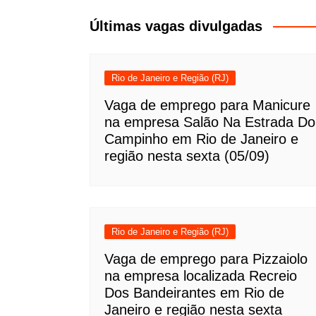
Post
Últimas vagas divulgadas
Rio de Janeiro e Região (RJ)
Vaga de emprego para Manicure
na empresa Salão Na Estrada Do
Campinho em Rio de Janeiro e
região nesta sexta (05/09)
Rio de Janeiro e Região (RJ)
Vaga de emprego para Pizzaiolo
na empresa localizada Recreio
Dos Bandeirantes em Rio de
Janeiro e região nesta sexta